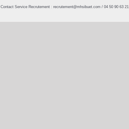
Contact Service Recrutement :
recrutement@mhsibuet.com
/ 04 50 90 63 21